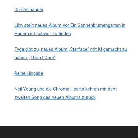
Durcheinander
Liim stellt neues Album vor Ein Sonnenblumengarten in
Harlem ist schwer zu finden
Tyga gibt zu, neues Album „$tarface“ mit KI gemacht zu
haben: „I Don’t Care“
Reine Hingabe
Neil Young und die Chrome Hearts kehren mit dem
zweiten Song des neuen Albums zurück