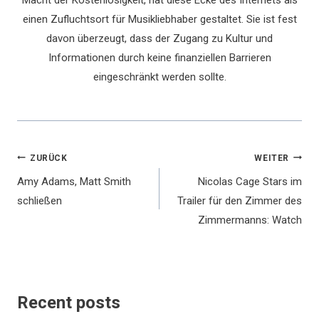
Macht der Kostenlosigkeit, hat diese Ecke des Internets als
einen Zufluchtsort für Musikliebhaber gestaltet. Sie ist fest
davon überzeugt, dass der Zugang zu Kultur und
Informationen durch keine finanziellen Barrieren
eingeschränkt werden sollte.
Beitragsnavigation
ZURÜCK
WEITER
Amy Adams, Matt Smith
Nicolas Cage Stars im
schließen
Trailer für den Zimmer des
Zimmermanns: Watch
Recent posts