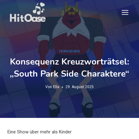
Zum
Inhalt
springen
FERNSEHEN
Konsequenz Kreuzworträtsel:
„South Park Side Charaktere“
Von
Ella
29. August 2025
Eine Show über mehr als Kinder