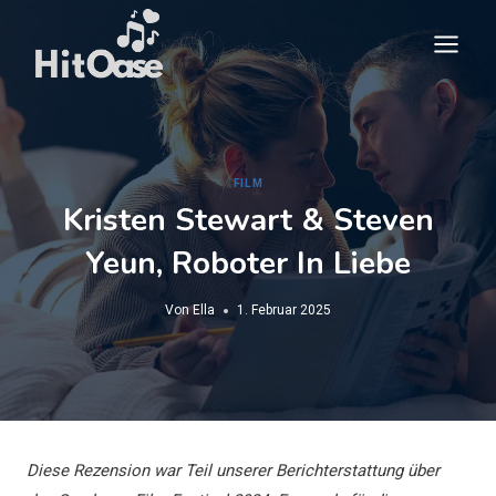
Zum
Inhalt
springen
FILM
Kristen Stewart & Steven
Yeun, Roboter In Liebe
Von
Ella
1. Februar 2025
Diese Rezension war Teil unserer Berichterstattung über