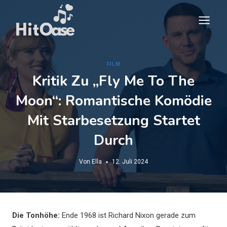
Zum
Inhalt
springen
FILM
Kritik Zu „Fly Me To The
Moon“: Romantische Komödie
Mit Starbesetzung Startet
Durch
Von
Ella
12. Juli 2024
Die Tonhöhe:
Ende 1968 ist Richard Nixon gerade zum