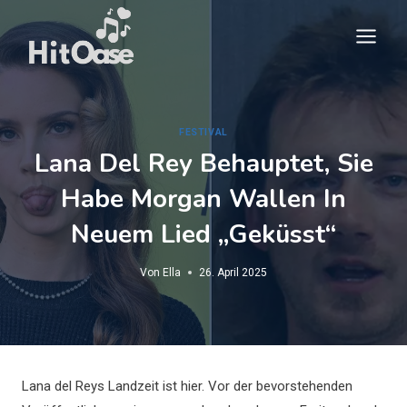
Zum
Inhalt
springen
FESTIVAL
Lana Del Rey Behauptet, Sie
Habe Morgan Wallen In
Neuem Lied „geküsst“
Von
Ella
26. April 2025
Lana del Reys Landzeit ist hier. Vor der bevorstehenden