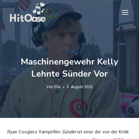
Zum
Inhalt
springen
FILM
Maschinengewehr Kelly
Lehnte Sünder Vor
Von
Ella
5. August 2025
Ryan Cooglers Vampirfilm
Sünder
ist einer der von der Kritik