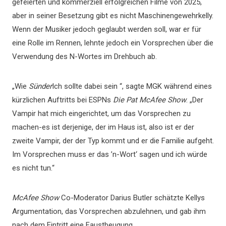
gefeierten und kommerziell erfolgreichen Filme von 2025,
aber in seiner Besetzung gibt es nicht Maschinengewehrkelly.
Wenn der Musiker jedoch geglaubt werden soll, war er für
eine Rolle im Rennen, lehnte jedoch ein Vorsprechen über die
Verwendung des N-Wortes im Drehbuch ab.
„Wie
Sünder
Ich sollte dabei sein “, sagte MGK während eines
kürzlichen Auftritts bei ESPNs
Die Pat McAfee Show
. „Der
Vampir hat mich eingerichtet, um das Vorsprechen zu
machen-es ist derjenige, der im Haus ist, also ist er der
zweite Vampir, der der Typ kommt und er die Familie aufgeht.
Im Vorsprechen muss er das ’n-Wort‘ sagen und ich würde
es nicht tun.“
McAfee Show
Co-Moderator Darius Butler schätzte Kellys
Argumentation, das Vorsprechen abzulehnen, und gab ihm
nach dem Eintritt eine Faustbeugung.