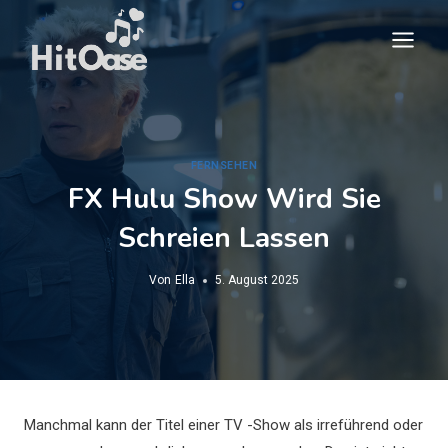
Zum
Inhalt
springen
FERNSEHEN
FX Hulu Show Wird Sie
Schreien Lassen
Von
Ella
5. August 2025
Manchmal kann der Titel einer TV -Show als irreführend oder