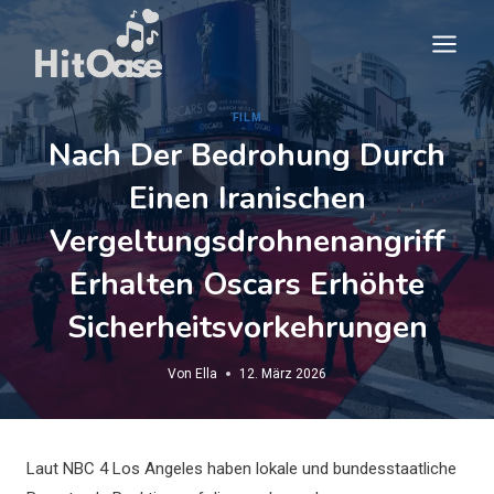
Zum
Inhalt
springen
FILM
Nach Der Bedrohung Durch
Einen Iranischen
Vergeltungsdrohnenangriff
Erhalten Oscars Erhöhte
Sicherheitsvorkehrungen
Von
Ella
12. März 2026
Laut NBC 4 Los Angeles haben lokale und bundesstaatliche