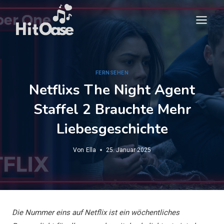
Zum
Inhalt
springen
FERNSEHEN
Netflixs The Night Agent
Staffel 2 Brauchte Mehr
Liebesgeschichte
Von
Ella
25. Januar 2025
Die Nummer eins auf Netflix ist ein wöchentliches