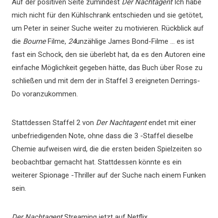
Auf der positiven Seite zumindest
Der Nachtagent
Ich habe
mich nicht für den Kühlschrank entschieden und sie getötet,
um Peter in seiner Suche weiter zu motivieren. Rückblick auf
die
Bourne
Filme,
24
unzählige James Bond-Filme … es ist
fast ein Schock, den sie überlebt hat, da es den Autoren eine
einfache Möglichkeit gegeben hätte, das Buch über Rose zu
schließen und mit dem der in Staffel 3 ereigneten Derrings-
Do voranzukommen.
Stattdessen Staffel 2 von
Der Nachtagent
endet mit einer
unbefriedigenden Note, ohne dass die 3 -Staffel dieselbe
Chemie aufweisen wird, die die ersten beiden Spielzeiten so
beobachtbar gemacht hat. Stattdessen könnte es ein
weiterer Spionage -Thriller auf der Suche nach einem Funken
sein.
Der Nachtagent
Streaming jetzt auf Netflix.