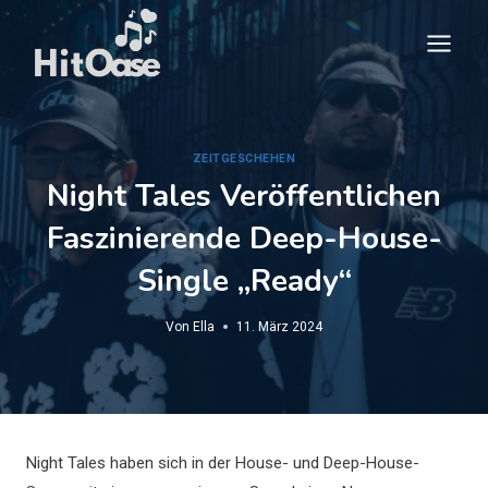
Zum
Inhalt
springen
ZEITGESCHEHEN
Night Tales Veröffentlichen
Faszinierende Deep-House-
Single „Ready“
Von
Ella
11. März 2024
Night Tales haben sich in der House- und Deep-House-