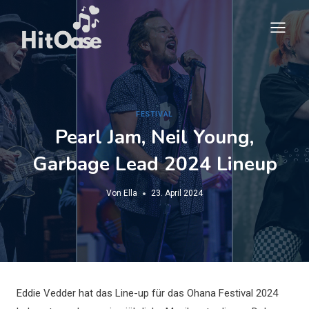
Zum
Inhalt
springen
FESTIVAL
Pearl Jam, Neil Young,
Garbage Lead 2024 Lineup
Von
Ella
23. April 2024
Eddie Vedder hat das Line-up für das Ohana Festival 2024