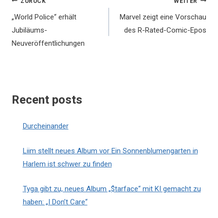
Beitragsnavigation
ZURÜCK
WEITER
„World Police“ erhält
Marvel zeigt eine Vorschau
Jubiläums-
des R-Rated-Comic-Epos
Neuveröffentlichungen
Recent posts
Durcheinander
Liim stellt neues Album vor Ein Sonnenblumengarten in
Harlem ist schwer zu finden
Tyga gibt zu, neues Album „$tarface“ mit KI gemacht zu
haben: „I Don’t Care“