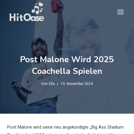
Zum
Inhalt
springen
FESTIVAL
Post Malone Wird 2025
Coachella Spielen
Von
Ella
19. November 2024
Post Malone wird seine neu angekündigte „Big Ass Stadium