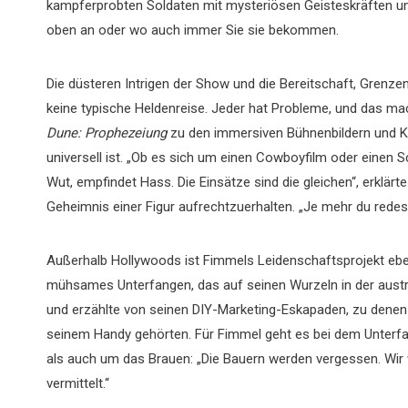
kampferprobten Soldaten mit mysteriösen Geisteskräften und
oben an oder wo auch immer Sie sie bekommen.
Die düsteren Intrigen der Show und die Bereitschaft, Grenzen
keine typische Heldenreise. Jeder hat Probleme, und das mac
Dune: Prophezeiung
zu den immersiven Bühnenbildern und Ko
universell ist. „Ob es sich um einen Cowboyfilm oder einen S
Wut, empfindet Hass. Die Einsätze sind die gleichen“, erklärt
Geheimnis einer Figur aufrechtzuerhalten. „Je mehr du redest
Außerhalb Hollywoods ist Fimmels Leidenschaftsprojekt ebens
mühsames Unterfangen, das auf seinen Wurzeln in der austral
und erzählte von seinen DIY-Marketing-Eskapaden, zu dene
seinem Handy gehörten. Für Fimmel geht es bei dem Unterfa
als auch um das Brauen: „Die Bauern werden vergessen. Wir 
vermittelt.“