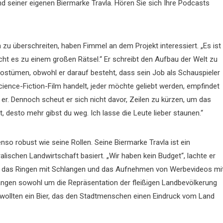
 seiner eigenen Biermarke Travla. Hören Sie sich Ihre Podcasts
 zu überschreiten, haben Fimmel an dem Projekt interessiert. „Es ist
ht es zu einem großen Rätsel.“ Er schreibt den Aufbau der Welt zu
stümen, obwohl er darauf besteht, dass sein Job als Schauspieler
cience-Fiction-Film handelt, jeder möchte geliebt werden, empfindet
e er. Dennoch scheut er sich nicht davor, Zeilen zu kürzen, um das
, desto mehr gibst du weg. Ich lasse die Leute lieber staunen.“
o robust wie seine Rollen. Seine Biermarke Travla ist ein
ischen Landwirtschaft basiert. „Wir haben kein Budget“, lachte er
n das Ringen mit Schlangen und das Aufnehmen von Werbevideos mi
ngen sowohl um die Repräsentation der fleißigen Landbevölkerung
wollten ein Bier, das den Stadtmenschen einen Eindruck vom Land