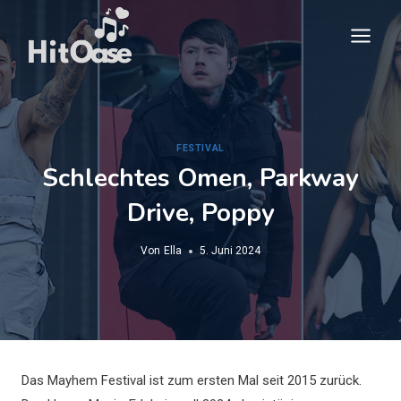
Zum
Inhalt
springen
FESTIVAL
Schlechtes Omen, Parkway
Drive, Poppy
Von
Ella
5. Juni 2024
Das Mayhem Festival ist zum ersten Mal seit 2015 zurück.