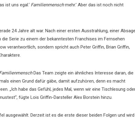
s ist uns egal.‘
Familienmensch
mehr.' Aber das ist noch nicht
rade 24 Jahre alt war. Nach einer ersten Ausstrahlung, einer Absag
h die Serie zu einem der bekanntesten Franchises im Fernsehen
ow verantwortlich, sondern spricht auch Peter Griffin, Brian Griffin,
Charaktere.
Familienmensch
Das Team zeigte ein ähnliches Interesse daran, die
emals einen Grund dafür gäbe, damit aufzuhören, denn es macht
Green. „Ich habe das Gefühl, jedes Mal, wenn wir eine Tischlesung ode
stest“, fügte Lois Griffin-Darsteller Alex Borstein hinzu.
fel ausgewählt. Derzeit ist es die erste dieser beiden Folgen und wird