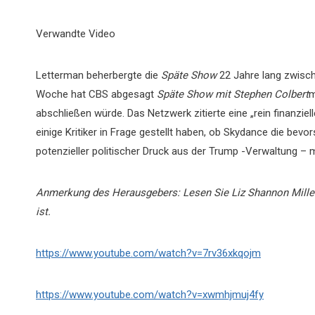
Verwandte Video
Letterman beherbergte die
Späte Show
22 Jahre lang zwisch
Woche hat CBS abgesagt
Späte Show mit Stephen Colbert
m
abschließen würde. Das Netzwerk zitierte eine „rein finanzie
einige Kritiker in Frage gestellt haben, ob Skydance die be
potenzieller politischer Druck aus der Trump -Verwaltung – m
Anmerkung des Herausgebers: Lesen Sie Liz Shannon Miller
ist.
https://www.youtube.com/watch?v=7rv36xkqojm
https://www.youtube.com/watch?v=xwmhjmuj4fy