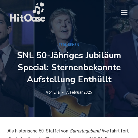
Zum
Inhalt
springen
FERNSEHEN
SNL 50-Jähriges Jubiläum
Special: Sternenbekannte
Aufstellung Enthüllt
Von
Ella
7. Februar 2025
Als historische 50. Staffel von
Samstagabend live
fährt fort,