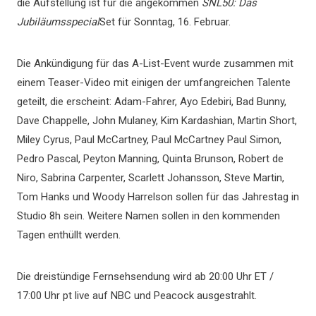
die Aufstellung ist für die angekommen
SNL50: Das
Jubiläumsspecial
Set für Sonntag, 16. Februar.
Die Ankündigung für das A-List-Event wurde zusammen mit
einem Teaser-Video mit einigen der umfangreichen Talente
geteilt, die erscheint: Adam-Fahrer, Ayo Edebiri, Bad Bunny,
Dave Chappelle, John Mulaney, Kim Kardashian, Martin Short,
Miley Cyrus, Paul McCartney, Paul McCartney Paul Simon,
Pedro Pascal, Peyton Manning, Quinta Brunson, Robert de
Niro, Sabrina Carpenter, Scarlett Johansson, Steve Martin,
Tom Hanks und Woody Harrelson sollen für das Jahrestag in
Studio 8h sein. Weitere Namen sollen in den kommenden
Tagen enthüllt werden.
Die dreistündige Fernsehsendung wird ab 20:00 Uhr ET /
17:00 Uhr pt live auf NBC und Peacock ausgestrahlt.