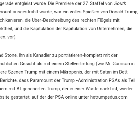
gerade entgleist wurde. Die Premiere der 27. Staffel von
South
ount ausgestrahlt wurde, war ein volles Spießen von Donald Trump,
chikanieren, die Über-Beschreibung des rechten Flügels mit
ktheit, und die Kapitulation der Kapitulation von Unternehmen, die
n. vor).
 Stone, ihn als Kanadier zu porträtieren-komplett mit der
hlichen Gesicht als mit einem Stellvertretung (wie Mr. Garrison in
rere Szenen Trump mit einem Mikropenis, der mit Satan im Bett
f Berichte, dass Paramount der Trump -Administration PSAs als Teil
em mit AI-generierten Trump, der in einer Wüste nackt ist, wieder
bsite gestartet, auf der der PSA online unter hetrumpedus.com