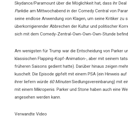
Skydance/Paramount über die Möglichkeit hat, dass ihr Deal 
Park
die am Mittwochabend in der Comedy Central von Param
seine endlose Anwendung von Klagen, um seine Kritiker zu s
überkorrigierender Abbrechen der Kultur und politischer Korre
sich mit dem Comedy-Zentral-Own-Own-Own-Stunde befinde
Am wenigsten für Trump war die Entscheidung von Parker und
klassischen Flapping-Kopf-Animation-, aber mit seinem tatsäc
früheren Saisons gedient hatte). Darüber hinaus zeigen meh
kuschelt. Die Episode gipfelt mit einem PSA (ein Hinweis au
ihrer liefern würde
60 Minuten
Siedlungsvereinbarung) mit ein
mit einem Mikropenis. Parker und Stone haben auch eine We
angesehen werden kann.
Verwandte Video