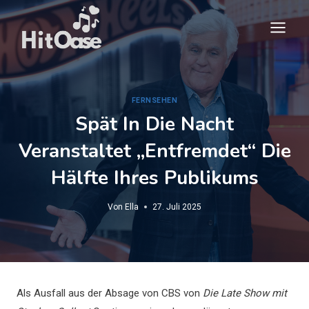
Zum
Inhalt
springen
FERNSEHEN
Spät In Die Nacht
Veranstaltet „entfremdet“ Die
Hälfte Ihres Publikums
Von
Ella
27. Juli 2025
Als Ausfall aus der Absage von CBS von
Die Late Show mit