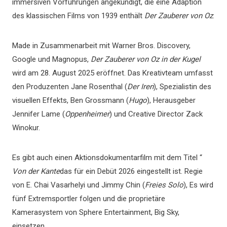
immersiven Vorführungen angekündigt, die eine Adaption
des klassischen Films von 1939 enthält
Der Zauberer von Oz
.
Made in Zusammenarbeit mit Warner Bros. Discovery,
Google und Magnopus,
Der Zauberer von Oz in der Kugel
wird am 28. August 2025 eröffnet. Das Kreativteam umfasst
den Produzenten Jane Rosenthal (
Der Iren
), Spezialistin des
visuellen Effekts, Ben Grossmann (
Hugo
), Herausgeber
Jennifer Lame (
Oppenheimer
) und Creative Director Zack
Winokur.
Es gibt auch einen Aktionsdokumentarfilm mit dem Titel “
Von der Kante
das für ein Debüt 2026 eingestellt ist. Regie
von E. Chai Vasarhelyi und Jimmy Chin (
Freies Solo
), Es wird
fünf Extremsportler folgen und die proprietäre
Kamerasystem von Sphere Entertainment, Big Sky,
einsetzen.