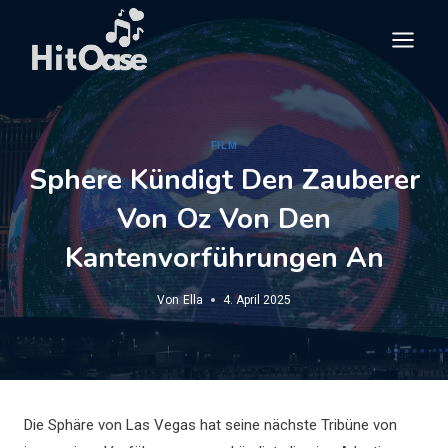
Zum
Inhalt
springen
FILM
Sphere Kündigt Den Zauberer
Von Oz Von Den
Kantenvorführungen An
Von
Ella
4. April 2025
Die Sphäre von Las Vegas hat seine nächste Tribüne von