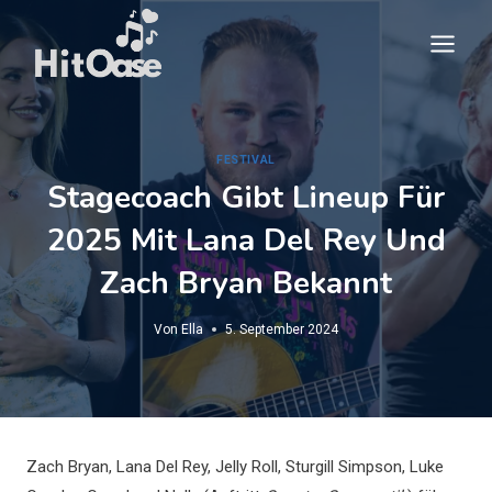
Zum
Inhalt
springen
FESTIVAL
Stagecoach Gibt Lineup Für
2025 Mit Lana Del Rey Und
Zach Bryan Bekannt
Von
Ella
5. September 2024
Zach Bryan, Lana Del Rey, Jelly Roll, Sturgill Simpson, Luke