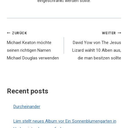
eingeschränkt werden sollte.
Beitragsnavigation
ZURÜCK
WEITER
Michael Keaton möchte
David Yow von The Jesus
seinen richtigen Namen
Lizard wählt 10 Alben aus,
Michael Douglas verwenden
die man besitzen sollte
Recent posts
Durcheinander
Liim stellt neues Album vor Ein Sonnenblumengarten in