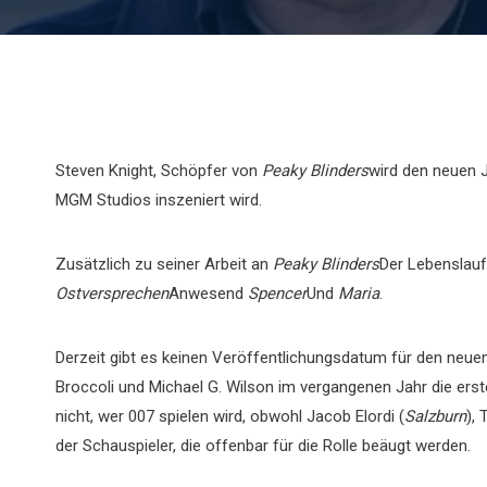
Steven Knight, Schöpfer von
Peaky Blinders
wird den neuen 
MGM Studios inszeniert wird.
Zusätzlich zu seiner Arbeit an
Peaky Blinders
Der Lebenslauf
Ostversprechen
Anwesend
Spencer
Und
Maria
.
Derzeit gibt es keinen Veröffentlichungsdatum für den neu
Broccoli und Michael G. Wilson im vergangenen Jahr die e
nicht, wer 007 spielen wird, obwohl Jacob Elordi (
Salzburn
),
der Schauspieler, die offenbar für die Rolle beäugt werden.