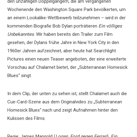
den unzähligen Doppelgängern, die am vergangenen
Wochenende den Washington Square Park bevölkerten, um
an einem Lookalike-Wettbewerb teilzunehmen – wird in der
kommenden Biografie Bob Dylan porträtieren
Ein völliges
Unbekanntes
. Wir haben bereits den Trailer zum Film
gesehen, der Dylans frühe Jahre in New York City in den
1960er Jahren aufzeichnet, aber heute hat Searchlight
Pictures einen neuen Teaser angeboten, der eine erweiterte
Vorschau auf Chalamet bietet, der „Subterranean Homesick
Blues“ singt.
In dem Clip, der unten zu sehen ist, stellt Chalamet auch die
Cue-Card-Szene aus dem Originalvideo zu „Subterranean
Homesick Blues“ nach und zeigt Aufnahmen hinter den
Kulissen des Films.
Regie: James Mangold (
Logan
,
Ford gegen Ferrari
),
Ein