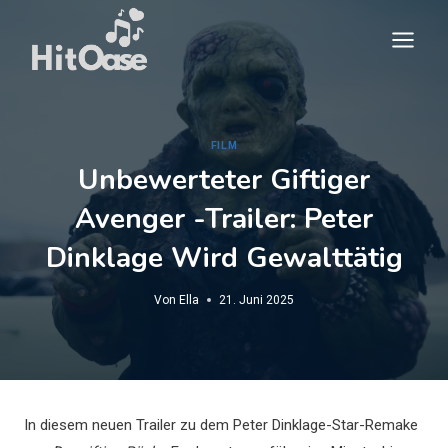
Zum
Inhalt
springen
FILM
Unbewerteter Giftiger
Avenger -Trailer: Peter
Dinklage Wird Gewalttätig
Von
Ella
21. Juni 2025
In diesem neuen Trailer zu dem Peter Dinklage-Star-Remake