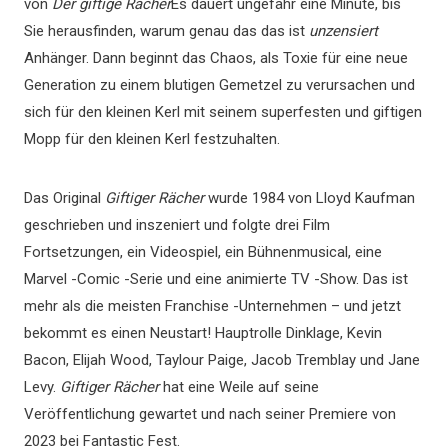
von
Der giftige Rächer
Es dauert ungefähr eine Minute, bis
Sie herausfinden, warum genau das das ist
unzensiert
Anhänger. Dann beginnt das Chaos, als Toxie für eine neue
Generation zu einem blutigen Gemetzel zu verursachen und
sich für den kleinen Kerl mit seinem superfesten und giftigen
Mopp für den kleinen Kerl festzuhalten.
Das Original
Giftiger Rächer
wurde 1984 von Lloyd Kaufman
geschrieben und inszeniert und folgte drei Film
Fortsetzungen, ein Videospiel, ein Bühnenmusical, eine
Marvel -Comic -Serie und eine animierte TV -Show. Das ist
mehr als die meisten Franchise -Unternehmen – und jetzt
bekommt es einen Neustart! Hauptrolle Dinklage, Kevin
Bacon, Elijah Wood, Taylour Paige, Jacob Tremblay und Jane
Levy.
Giftiger Rächer
hat eine Weile auf seine
Veröffentlichung gewartet und nach seiner Premiere von
2023 bei Fantastic Fest.