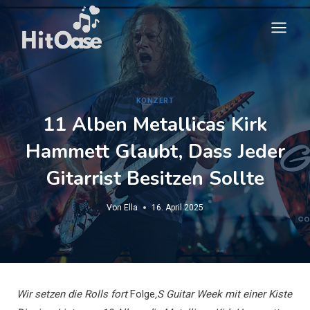
Zum
Inhalt
springen
KONZERT
11 Alben Metallicas Kirk
Hammett Glaubt, Dass Jeder
Gitarrist Besitzen Sollte
Von
Ella
16. April 2025
Wir setzen die Rolls fort
Folge
‚S Guitar Week mit einer Kiste