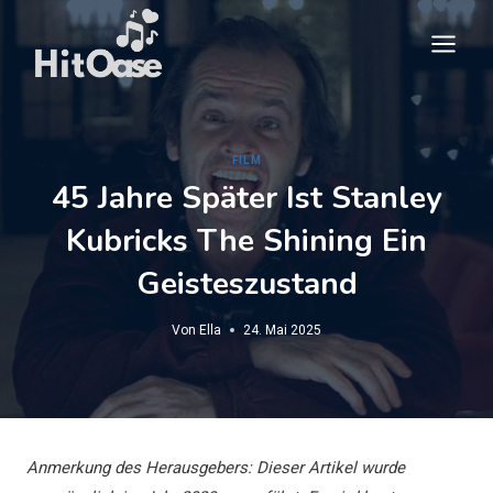
Zum
Inhalt
springen
FILM
45 Jahre Später Ist Stanley
Kubricks The Shining Ein
Geisteszustand
Von
Ella
24. Mai 2025
Anmerkung des Herausgebers: Dieser Artikel wurde