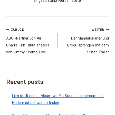
eingeschränkt werden sollte.
Beitragsnavigation
ZURÜCK
WEITER
ABC -Partner von Air
Der Mandalorianer und
Charlie Kirk Tribut anstelle
Grogu sprengen mit dem
von Jimmy Kimmel Live
ersten Trailer
Recent posts
Liim stellt neues Album vor Ein Sonnenblumengarten in
Harlem ist schwer zu finden