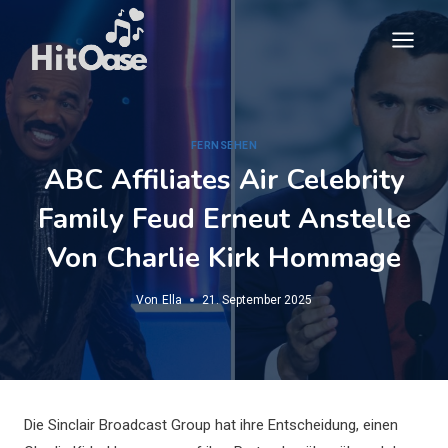
Zum
Inhalt
springen
FERNSEHEN
ABC Affiliates Air Celebrity
Family Feud Erneut Anstelle
Von Charlie Kirk Hommage
Von
Ella
21. September 2025
Die Sinclair Broadcast Group hat ihre Entscheidung, einen