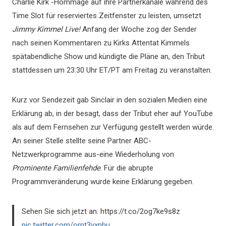
Charlie Kirk -Hommage auf ihre Partnerkanäle während des
Time Slot für reserviertes Zeitfenster zu leisten, umsetzt
Jimmy Kimmel Live!
Anfang der Woche zog der Sender
nach seinen Kommentaren zu Kirks Attentat Kimmels
spätabendliche Show und kündigte die Pläne an, den Tribut
stattdessen um 23:30 Uhr ET/PT am Freitag zu veranstalten.
Kurz vor Sendezeit gab Sinclair in den sozialen Medien eine
Erklärung ab, in der besagt, dass der Tribut eher auf YouTube
als auf dem Fernsehen zur Verfügung gestellt werden würde.
An seiner Stelle stellte seine Partner ABC-
Netzwerkprogramme aus-eine Wiederholung von
Prominente Familienfehde
. Für die abrupte
Programmveränderung wurde keine Erklärung gegeben.
Sehen Sie sich jetzt an: https://t.co/2og7ke9s8z
pic.twitter.com/ornt3vxnhu