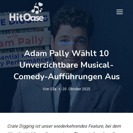
Zum
Inhalt
springen
KONZERT
Adam Pally Wählt 10
Unverzichtbare Musical-
Comedy-Aufführungen Aus
Von
Ella
20. Oktober 2025
Crate Digging ist unser wiederkehrendes Feature, bei dem