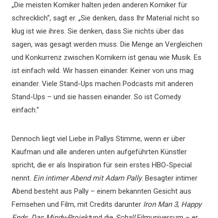
„Die meisten Komiker halten jeden anderen Komiker für
schrecklich“, sagt er. „Sie denken, dass Ihr Material nicht so
klug ist wie ihres. Sie denken, dass Sie nichts über das
sagen, was gesagt werden muss. Die Menge an Vergleichen
und Konkurrenz zwischen Komikern ist genau wie Musik. Es
ist einfach wild. Wir hassen einander. Keiner von uns mag
einander. Viele Stand-Ups machen Podcasts mit anderen
Stand-Ups – und sie hassen einander. So ist Comedy
einfach.“
Dennoch liegt viel Liebe in Pallys Stimme, wenn er über
Kaufman und alle anderen unten aufgeführten Künstler
spricht, die er als Inspiration für sein erstes HBO-Special
nennt.
Ein intimer Abend mit Adam Pally
. Besagter intimer
Abend besteht aus Pally – einem bekannten Gesicht aus
Fernsehen und Film, mit Credits darunter
Iron Man 3
,
Happy
Ends
,
Das Mindy-Projekt
und die
Schall
Filmuniversum – er