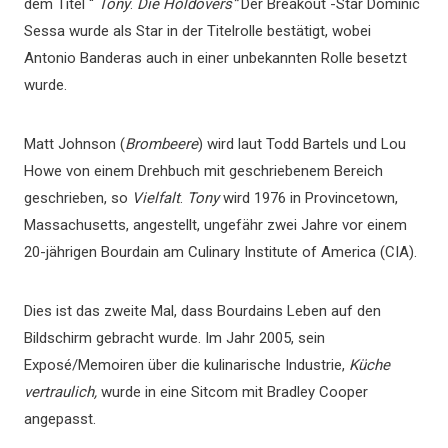
dem Titel “
Tony
.
Die Holdovers
“
Der Breakout -Star Dominic
Sessa wurde als Star in der Titelrolle bestätigt, wobei
Antonio Banderas auch in einer unbekannten Rolle besetzt
wurde.
Matt Johnson (
Brombeere
) wird laut Todd Bartels und Lou
Howe von einem Drehbuch mit geschriebenem Bereich
geschrieben, so
Vielfalt
.
Tony
wird 1976 in Provincetown,
Massachusetts, angestellt, ungefähr zwei Jahre vor einem
20-jährigen Bourdain am Culinary Institute of America (CIA).
Dies ist das zweite Mal, dass Bourdains Leben auf den
Bildschirm gebracht wurde. Im Jahr 2005, sein
Exposé/Memoiren über die kulinarische Industrie,
Küche
vertraulich,
wurde in eine Sitcom mit Bradley Cooper
angepasst.