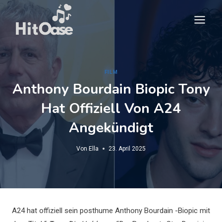
Zum
Inhalt
springen
FILM
Anthony Bourdain Biopic Tony
Hat Offiziell Von A24
Angekündigt
Von
Ella
23. April 2025
A24 hat offiziell sein posthume Anthony Bourdain -Biopic mit