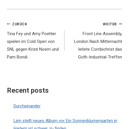
Beitragsnavigation
ZURÜCK
WEITER
Tina Fey und Amy Poehler
Front Line Assembly,
spielen im Cold Open von
London Nach Mitternacht
SNL gegen Kristi Noem und
leitete Combichrist das
Pam Bondi
Goth-Industrial-Treffen
Recent posts
Durcheinander
Liim stellt neues Album vor Ein Sonnenblumengarten in
Harlem ist schwer zu finden