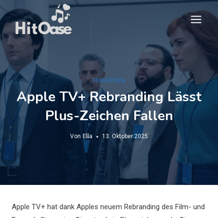
Zum
Inhalt
springen
FERNSEHEN
Apple TV+ Rebranding Lässt
Plus-Zeichen Fallen
Von
Ella
13. Oktober 2025
Apple TV+ hat dank Apples neuem Rebranding des Film- und