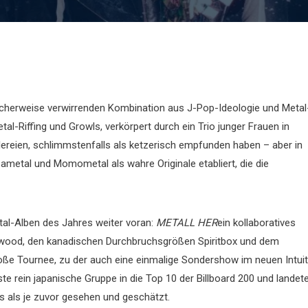
cherweise verwirrenden Kombination aus J-Pop-Ideologie und Metal
al-Riffing und Growls, verkörpert durch ein Trio junger Frauen in
elereien, schlimmstenfalls als ketzerisch empfunden haben – aber in
ametal und Momometal als wahre Originale etabliert, die die
tal-Alben des Jahres weiter voran:
METALL HER
ein kollaboratives
ywood, den kanadischen Durchbruchsgrößen Spiritbox und dem
oße Tournee, zu der auch eine einmalige Sondershow im neuen Intuit
e rein japanische Gruppe in die Top 10 der Billboard 200 und landet
ns als je zuvor gesehen und geschätzt.