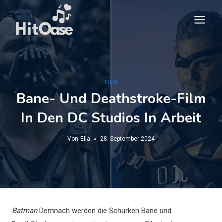
Zum
Inhalt
springen
FILM
Bane- Und Deathstroke-Film
In Den DC Studios In Arbeit
Von
Ella
28. September 2024
Batman
Demnach werden die Schurken Bane und