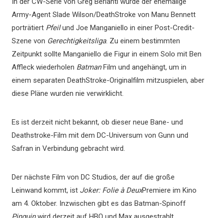
In der CW-Serie von Greg Berlanti wurde der ehemalige
Army-Agent Slade Wilson/DeathStroke von Manu Bennett
porträtiert
Pfeil
und Joe Manganiello in einer Post-Credit-
Szene von
Gerechtigkeitsliga
. Zu einem bestimmten
Zeitpunkt sollte Manganiello die Figur in einem Solo mit Ben
Affleck wiederholen
Batman
Film und angehängt, um in
einem separaten DeathStroke-Originalfilm mitzuspielen, aber
diese Pläne wurden nie verwirklicht.
Es ist derzeit nicht bekannt, ob dieser neue Bane- und
Deathstroke-Film mit dem DC-Universum von Gunn und
Safran in Verbindung gebracht wird.
Der nächste Film von DC Studios, der auf die große
Leinwand kommt, ist
Joker: Folie à Deux
Premiere im Kino
am 4. Oktober. Inzwischen gibt es das Batman-Spinoff
Pinguin
wird derzeit auf HBO und Max ausgestrahlt.