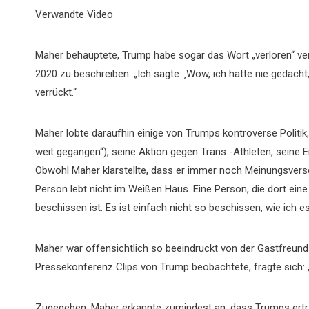
Verwandte Video
Maher behauptete, Trump habe sogar das Wort „verloren“ ve
2020 zu beschreiben. „Ich sagte: ‚Wow, ich hätte nie gedacht
verrückt.“
Maher lobte daraufhin einige von Trumps kontroverse Politik,
weit gegangen“), seine Aktion gegen Trans -Athleten, seine E
Obwohl Maher klarstellte, dass er immer noch Meinungsversch
Person lebt nicht im Weißen Haus. Eine Person, die dort ein
beschissen ist. Es ist einfach nicht so beschissen, wie ich e
Maher war offensichtlich so beeindruckt von der Gastfreunds
Pressekonferenz Clips von Trump beobachtete, fragte sich: 
Zugegeben, Maher erkannte zumindest an, dass Trumps erträg