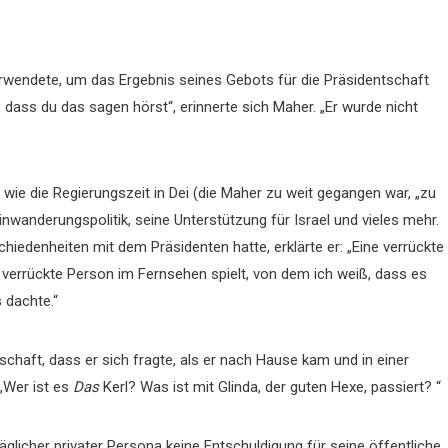
rwendete, um das Ergebnis seines Gebots für die Präsidentschaft
, dass du das sagen hörst“, erinnerte sich Maher. „Er wurde nicht
 wie die Regierungszeit in Dei (die Maher zu weit gegangen war, „zu
inwanderungspolitik, seine Unterstützung für Israel und vieles mehr.
iedenheiten mit dem Präsidenten hatte, erklärte er: „Eine verrückte
e verrückte Person im Fernsehen spielt, von dem ich weiß, dass es
s dachte.“
chaft, dass er sich fragte, als er nach Hause kam und in einer
„Wer ist es
Das
Kerl? Was ist mit Glinda, der guten Hexe, passiert? “
licher privater Persona keine Entschuldigung für seine öffentliche