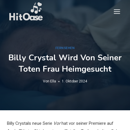
Zum
Inhalt
springen
FERNSEHEN
Billy Crystal Wird Von Seiner
Toten Frau Heimgesucht
Von
Ella
1. Oktober 2024
Billy Crystals neue Serie
Vor
hat vor seiner Premiere auf