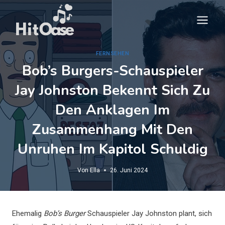
Zum
Inhalt
springen
FERNSEHEN
Bob’s Burgers-Schauspieler
Jay Johnston Bekennt Sich Zu
Den Anklagen Im
Zusammenhang Mit Den
Unruhen Im Kapitol Schuldig
Von
Ella
26. Juni 2024
Ehemalig
Bob’s Burger
Schauspieler Jay Johnston plant, sich