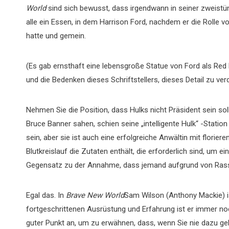
World
sind sich bewusst, dass irgendwann in seiner zweistünd
alle ein Essen, in dem Harrison Ford, nachdem er die Rolle
hatte und gemein.
(Es gab ernsthaft eine lebensgroße Statue von Ford als Red 
und die Bedenken dieses Schriftstellers, dieses Detail zu ver
Nehmen Sie die Position, dass Hulks nicht Präsident sein soll
Bruce Banner sahen, schien seine „intelligente Hulk“ -Station 
sein, aber sie ist auch eine erfolgreiche Anwältin mit florie
Blutkreislauf die Zutaten enthält, die erforderlich sind, um 
Gegensatz zu der Annahme, dass jemand aufgrund von Rasse 
Egal das. In
Brave New World
Sam Wilson (Anthony Mackie) ist
fortgeschrittenen Ausrüstung und Erfahrung ist er immer noch
guter Punkt an, um zu erwähnen, dass, wenn Sie nie dazu g