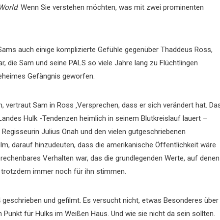
World
. Wenn Sie verstehen möchten, was mit zwei prominenten
 Sams auch einige komplizierte Gefühle gegenüber Thaddeus Ross,
, die Sam und seine PALS so viele Jahre lang zu Flüchtlingen
rgeheimes Gefängnis geworfen.
n, vertraut Sam in Ross ‚Versprechen, dass er sich verändert hat. Da
Landes Hulk -Tendenzen heimlich in seinem Blutkreislauf lauert –
 Regisseurin Julius Onah und den vielen gutgeschriebenen
Film, darauf hinzudeuten, dass die amerikanische Öffentlichkeit wäre
erechenbares Verhalten war, das die grundlegenden Werte, auf denen
 trotzdem immer noch für ihn stimmen.
 geschrieben und gefilmt. Es versucht nicht, etwas Besonderes über
n Punkt für Hulks im Weißen Haus. Und wie sie nicht da sein sollten.