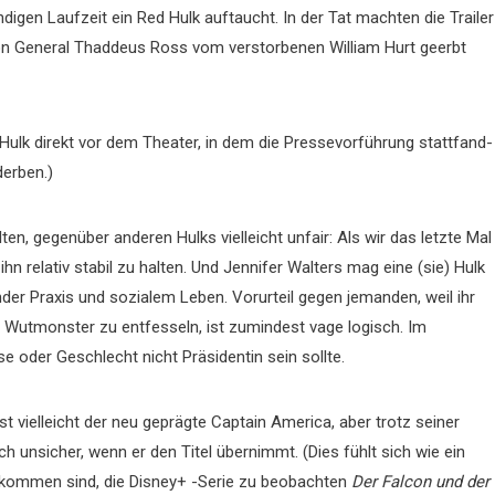
igen Laufzeit ein Red Hulk auftaucht. In der Tat machten die Trailer
 von General Thaddeus Ross vom verstorbenen William Hurt geerbt
Hulk direkt vor dem Theater, in dem die Pressevorführung stattfand-
derben.)
ten, gegenüber anderen Hulks vielleicht unfair: Als wir das letzte Mal
ihn relativ stabil zu halten. Und Jennifer Walters mag eine (sie) Hulk
render Praxis und sozialem Leben. Vorurteil gegen jemanden, weil ihr
ein Wutmonster zu entfesseln, ist zumindest vage logisch. Im
oder Geschlecht nicht Präsidentin sein sollte.
 vielleicht der neu geprägte Captain America, aber trotz seiner
 unsicher, wenn er den Titel übernimmt. (Dies fühlt sich wie ein
ekommen sind, die Disney+ -Serie zu beobachten
Der Falcon und der