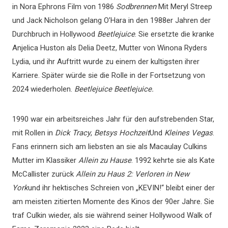
in Nora Ephrons Film von 1986
Sodbrennen
Mit Meryl Streep
und Jack Nicholson gelang O’Hara in den 1988er Jahren der
Durchbruch in Hollywood
Beetlejuice
. Sie ersetzte die kranke
Anjelica Huston als Delia Deetz, Mutter von Winona Ryders
Lydia, und ihr Auftritt wurde zu einem der kultigsten ihrer
Karriere. Später würde sie die Rolle in der Fortsetzung von
2024 wiederholen.
Beetlejuice Beetlejuice.
1990 war ein arbeitsreiches Jahr für den aufstrebenden Star,
mit Rollen in
Dick Tracy
,
Betsys Hochzeit
Und
Kleines Vegas
.
Fans erinnern sich am liebsten an sie als Macaulay Culkins
Mutter im Klassiker
Allein zu Hause
. 1992 kehrte sie als Kate
McCallister zurück
Allein zu Haus 2: Verloren in New
York
und ihr hektisches Schreien von „KEVIN!“ bleibt einer der
am meisten zitierten Momente des Kinos der 90er Jahre. Sie
traf Culkin wieder, als sie während seiner Hollywood Walk of