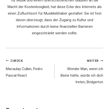
für Musik und einem unerschütterlichen Glauben an die
Macht der Kostenlosigkeit, hat diese Ecke des Internets als
einen Zufluchtsort für Musikliebhaber gestaltet. Sie ist fest
davon überzeugt, dass der Zugang zu Kultur und
Informationen durch keine finanziellen Barrieren
eingeschränkt werden sollte.
Beitragsnavigation
ZURÜCK
WEITER
Macaulay Culkin, Pedro
Wonder Man, wenn ich
Pascal React
Beine hätte, würde ich dich
treten, Bridgerton