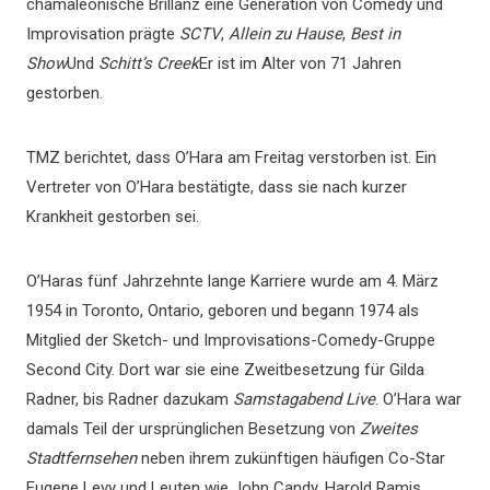
chamäleonische Brillanz eine Generation von Comedy und
Improvisation prägte
SCTV
,
Allein zu Hause
,
Best in
Show
Und
Schitt’s Creek
Er ist im Alter von 71 Jahren
gestorben.
TMZ berichtet, dass O’Hara am Freitag verstorben ist. Ein
Vertreter von O’Hara bestätigte, dass sie nach kurzer
Krankheit gestorben sei.
O’Haras fünf Jahrzehnte lange Karriere wurde am 4. März
1954 in Toronto, Ontario, geboren und begann 1974 als
Mitglied der Sketch- und Improvisations-Comedy-Gruppe
Second City. Dort war sie eine Zweitbesetzung für Gilda
Radner, bis Radner dazukam
Samstagabend Live
. O’Hara war
damals Teil der ursprünglichen Besetzung von
Zweites
Stadtfernsehen
neben ihrem zukünftigen häufigen Co-Star
Eugene Levy und Leuten wie John Candy, Harold Ramis,