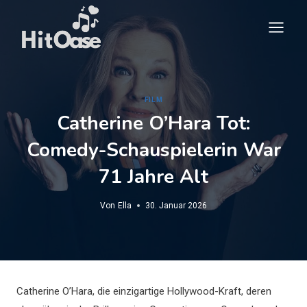
Zum
Inhalt
springen
FILM
Catherine O’Hara Tot:
Comedy-Schauspielerin War
71 Jahre Alt
Von
Ella
30. Januar 2026
Catherine O’Hara, die einzigartige Hollywood-Kraft, deren