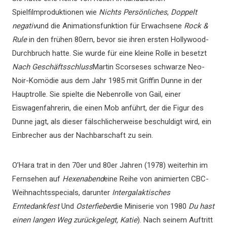
Spielfilmproduktionen wie
Nichts Persönliches
,
Doppelt
negativ
und die Animationsfunktion für Erwachsene
Rock &
Rule
in den frühen 80ern, bevor sie ihren ersten Hollywood-
Durchbruch hatte. Sie wurde für eine kleine Rolle in besetzt
Nach Geschäftsschluss
Martin Scorseses schwarze Neo-
Noir-Komödie aus dem Jahr 1985 mit Griffin Dunne in der
Hauptrolle. Sie spielte die Nebenrolle von Gail, einer
Eiswagenfahrerin, die einen Mob anführt, der die Figur des
Dunne jagt, als dieser fälschlicherweise beschuldigt wird, ein
Einbrecher aus der Nachbarschaft zu sein.
O’Hara trat in den 70er und 80er Jahren (1978) weiterhin im
Fernsehen auf
Hexenabend
eine Reihe von animierten CBC-
Weihnachtsspecials, darunter
Intergalaktisches
Erntedankfest
Und
Osterfieber
die Miniserie von 1980
Du hast
einen langen Weg zurückgelegt, Katie
). Nach seinem Auftritt