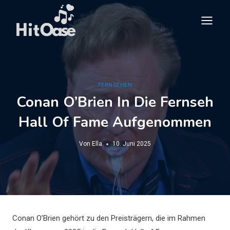
Zum
Inhalt
springen
FERNSEHEN
Conan O’Brien In Die Fernseh
Hall Of Fame Aufgenommen
Von
Ella
10. Juni 2025
Conan O’Brien gehört zu den Preisträgern, die im Rahmen