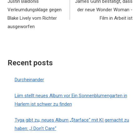
Justin Baldonis
James Gunn bestätigt, dass
Verleumdungsklage gegen
der neue Wonder Woman -
Blake Lively vom Richter
Film in Arbeit ist
ausgeworfen
Recent posts
Durcheinander
Liim stellt neues Album vor Ein Sonnenblumengarten in
Harlem ist schwer zu finden
Tyga gibt zu, neues Album „$tarface“ mit KI gemacht zu
haben: „I Don’t Care“