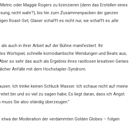
Metric oder Maggie Rogers zu lizenzieren (denn das Erstellen eines
 Lösung, nicht wahr?), bis hin zum Zusammenpacken der ganzen
gen Roast-Set, Glaser schafft es nicht nur, sie schafft es
alle
e als auch in ihrer Arbeit auf der Bühne manifestiert. Ihr
ntes Wortspiel, schnelle komödiantische Wendungen und Beats aus,
Aber so sehr das auch als Ergebnis ihres rastlosen kreativen Genies
äglicher Anfälle mit dem Hochstapler-Syndrom.
ausen. Ich trinke keinen Schluck Wasser. Ich schaue nicht auf meine
ereitet bin und so viel zu sagen habe; Es liegt daran, dass ich Angst
ch muss Sie also ständig überzeugen.“
 etwa der Moderation der verdammten Golden Globes – folgen