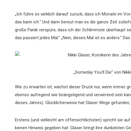
„Ich führe es wirklich darauf zurück, dass ich Monate im Vor
das kann ich.“ Und dann bereut man es die ganze Zeit zutiefst
große Panik verspüre, dass ich der Schlimmste überhaupt sein
das passiert jedes Mal.“ „Nein, dieses Mal ist es anders.“ Das 
„Someday You’ll Die“ von Nikk
Wie zu erwarten ist, wächst dieser Druck nur, wenn immer grö
ebenso aufregend wie beängstigend und verwirrend sein kan
dieses Jahres). Glücklicherweise hat Glaser Wege gefunden, 
Erstens (und vielleicht am offensichtlichsten) spricht sie a
keinen Hinweis gegeben hat: Glaser bringt ihre dunkelsten 