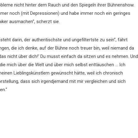
obleme nicht hinter dem Rauch und den Spiegeln ihrer Bühnenshow.
mer noch (mit Depressionen) und habe immer noch ein geringes
miker ausmachen“, scherzt sie.
teht darin, der authentischste und ungefiltertste zu sein“, fährt
ngen, die ich denke, auf der Bühne noch treuer bin, weil niemand da
 sag das nicht über dich!‘ Du musst einfach da sitzen und es nehmen. Und
n, die mich über die Welt und über mich selbst enttäuschen … Ich
meinen Lieblingskünstlern gewünscht hätte, weil ich chronisch
tellung, dass sich irgendjemand mit mir vergleichen und sich
en.“