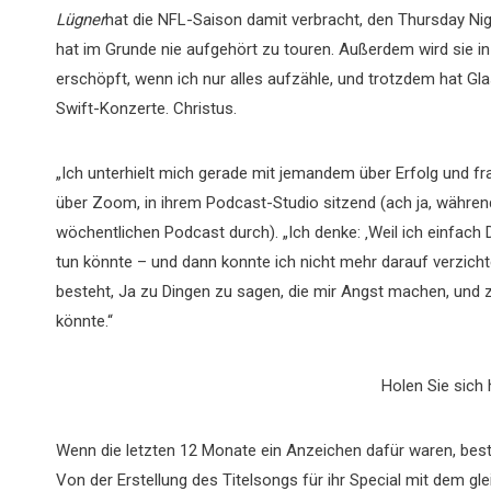
Lügner
hat die NFL-Saison damit verbracht, den Thursday Nig
hat im Grunde nie aufgehört zu touren. Außerdem wird sie i
erschöpft, wenn ich nur alles aufzähle, und trotzdem hat Gl
Swift-Konzerte. Christus.
„Ich unterhielt mich gerade mit jemandem über Erfolg und fr
über Zoom, in ihrem Podcast-Studio sitzend (ach ja, während 
wöchentlichen Podcast durch). „Ich denke: ‚Weil ich einfach 
tun könnte – und dann konnte ich nicht mehr darauf verzichte
besteht, Ja zu Dingen zu sagen, die mir Angst machen, und z
könnte.“
Holen Sie sich 
Wenn die letzten 12 Monate ein Anzeichen dafür waren, beste
Von der Erstellung des Titelsongs für ihr Special mit dem g