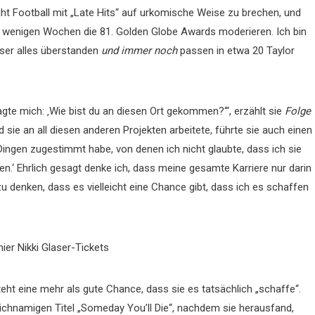
ht Football mit „Late Hits“ auf urkomische Weise zu brechen, und
n wenigen Wochen die 81. Golden Globe Awards moderieren. Ich bin
aser alles überstanden
und immer noch
passen in etwa 20 Taylor
agte mich: ‚Wie bist du an diesen Ort gekommen?‘“, erzählt sie
Folge
sie an all diesen anderen Projekten arbeitete, führte sie auch einen
Dingen zugestimmt habe, von denen ich nicht glaubte, dass ich sie
n.‘ Ehrlich gesagt denke ich, dass meine gesamte Karriere nur darin
u denken, dass es vielleicht eine Chance gibt, dass ich es schaffen
hier Nikki Glaser-Tickets
ht eine mehr als gute Chance, dass sie es tatsächlich „schaffe“.
leichnamigen Titel „Someday You’ll Die“, nachdem sie herausfand,