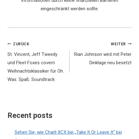
Informationen durch keine finanziellen Barrieren
eingeschränkt werden sollte.
Beitragsnavigation
ZURÜCK
WEITER
St. Vincent, Jeff Tweedy
Rian Johnson wird mit Peter
und Fleet Foxes covern
Dinklage neu besetzt
Weihnachtsklassiker für Oh.
Was. Spaß. Soundtrack
Recent posts
Sehen Sie, wie Charli XCX bei „Take It Or Leave It“ bei