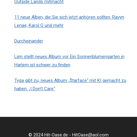
Outside Lands mitmacht
11 neue Alben, die Sie sich jetzt anhören sollten: Ravyn
Lenae, Karol G und mehr
Durcheinander
Liim stellt neues Album vor Ein Sonnenblumengarten in
Harlem ist schwer zu finden
Tyga gibt zu, neues Album „$tarface“ mit KI gemacht zu
haben: „I Don’t Care“
© 2024 Hit-Oase.de - HitOase@aol.com