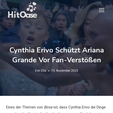
Zum
Inhalt
springen
FILM
Cynthia Erivo Schützt Ariana
Grande Vor Fan-Verstößen
Von
Ella
13. November 2025
Eines der Themen von
Böse
ist, dass Cynthia Erivo die Dinge