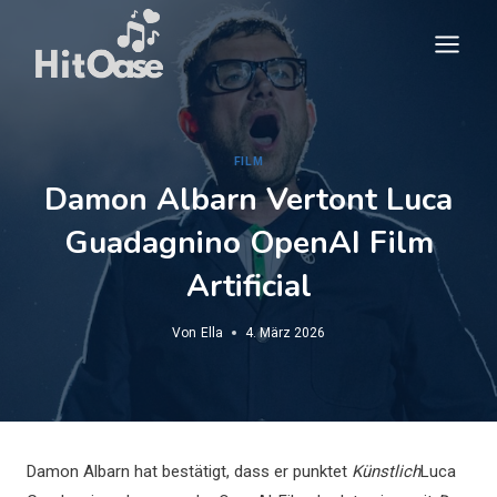
Zum
Inhalt
springen
FILM
Damon Albarn Vertont Luca
Guadagnino OpenAI Film
Artificial
Von
Ella
4. März 2026
Damon Albarn hat bestätigt, dass er punktet
Künstlich
Luca