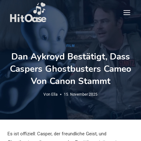
Zum
Inhalt
springen
FILM
Dan Aykroyd Bestätigt, Dass
Caspers Ghostbusters Cameo
Von Canon Stammt
Von
Ella
15. November 2025
Es ist offiziell: Casper, der freundliche Geist, und