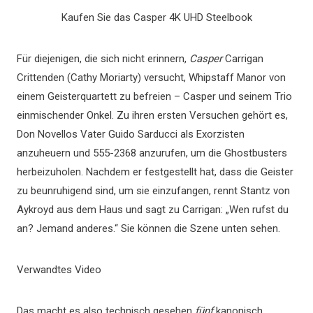
Kaufen Sie das Casper 4K UHD Steelbook
Für diejenigen, die sich nicht erinnern,
Casper
Carrigan
Crittenden (Cathy Moriarty) versucht, Whipstaff Manor von
einem Geisterquartett zu befreien – Casper und seinem Trio
einmischender Onkel. Zu ihren ersten Versuchen gehört es,
Don Novellos Vater Guido Sarducci als Exorzisten
anzuheuern und 555-2368 anzurufen, um die Ghostbusters
herbeizuholen. Nachdem er festgestellt hat, dass die Geister
zu beunruhigend sind, um sie einzufangen, rennt Stantz von
Aykroyd aus dem Haus und sagt zu Carrigan: „Wen rufst du
an? Jemand anderes.“ Sie können die Szene unten sehen.
Verwandtes Video
Das macht es also technisch gesehen
fünf
kanonisch