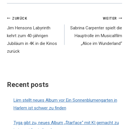
Beitragsnavigation
ZURÜCK
WEITER
Jim Hensons Labyrinth
Sabrina Carpenter spielt die
kehrt zum 40-jährigen
Hauptrolle im Musicalfilm
Jubiläum in 4K in die Kinos
„Alice im Wunderland“
zurück
Recent posts
Liim stellt neues Album vor Ein Sonnenblumengarten in
Harlem ist schwer zu finden
Tyga gibt zu, neues Album „$tarface“ mit KI gemacht zu