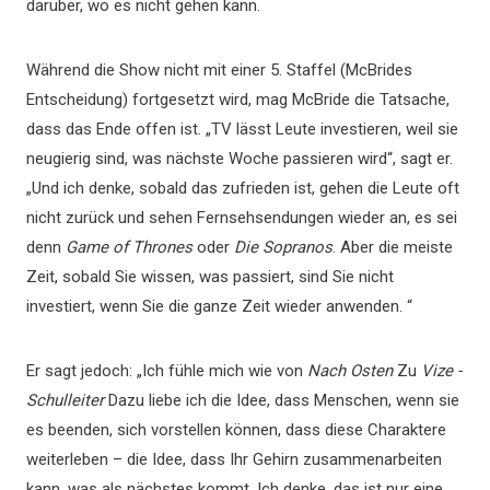
darüber, wo es nicht gehen kann.
Während die Show nicht mit einer 5. Staffel (McBrides
Entscheidung) fortgesetzt wird, mag McBride die Tatsache,
dass das Ende offen ist. „TV lässt Leute investieren, weil sie
neugierig sind, was nächste Woche passieren wird“, sagt er.
„Und ich denke, sobald das zufrieden ist, gehen die Leute oft
nicht zurück und sehen Fernsehsendungen wieder an, es sei
denn
Game of Thrones
oder
Die Sopranos
. Aber die meiste
Zeit, sobald Sie wissen, was passiert, sind Sie nicht
investiert, wenn Sie die ganze Zeit wieder anwenden. “
Er sagt jedoch: „Ich fühle mich wie von
Nach Osten
Zu
Vize -
Schulleiter
Dazu liebe ich die Idee, dass Menschen, wenn sie
es beenden, sich vorstellen können, dass diese Charaktere
weiterleben – die Idee, dass Ihr Gehirn zusammenarbeiten
kann, was als nächstes kommt. Ich denke, das ist nur eine