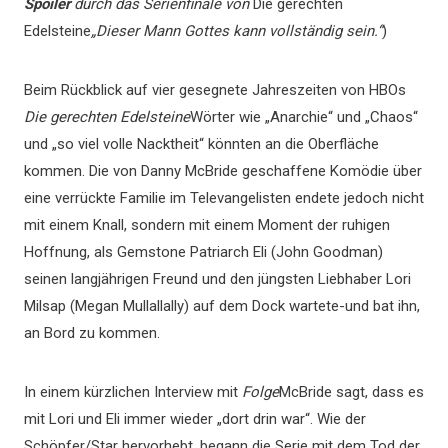
Spoiler
durch das Serienfinale von
Die gerechten
Edelsteine
„Dieser Mann Gottes kann vollständig sein.“
)
Beim Rückblick auf vier gesegnete Jahreszeiten von HBOs
Die gerechten Edelsteine
Wörter wie „Anarchie“ und „Chaos“
und „so viel volle Nacktheit“ könnten an die Oberfläche
kommen. Die von Danny McBride geschaffene Komödie über
eine verrückte Familie im Televangelisten endete jedoch nicht
mit einem Knall, sondern mit einem Moment der ruhigen
Hoffnung, als Gemstone Patriarch Eli (John Goodman)
seinen langjährigen Freund und den jüngsten Liebhaber Lori
Milsap (Megan Mullallally) auf dem Dock wartete-und bat ihn,
an Bord zu kommen.
In einem kürzlichen Interview mit
Folge
McBride sagt, dass es
mit Lori und Eli immer wieder „dort drin war“. Wie der
Schöpfer/Star hervorhebt, begann die Serie mit dem Tod der