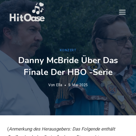
Zum
Inhalt
springen
KONZERT
Danny McBride Über Das
Finale Der HBO -Serie
Von
Ella
5. Mai 2025
(
Anmerkung des Herausgebers: Das Folgende enthält