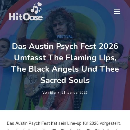
Zum
Inhalt
springen
FESTIVAL
Das Austin Psych Fest 2026
Umfasst The Flaming Lips,
The Black Angels Und Thee
Sacred Souls
Von
Ella
21. Januar 2026
Das Austin Psych Fest hat sein Line-up für 2026 vorgestellt,