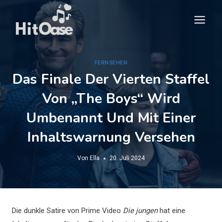
Zum
Inhalt
springen
FERNSEHEN
Das Finale Der Vierten Staffel
Von „The Boys“ Wird
Umbenannt Und Mit Einer
Inhaltswarnung Versehen
Von
Ella
20. Juli 2024
Die dunkle Satire von Prime Video
Die jungen
hat eine