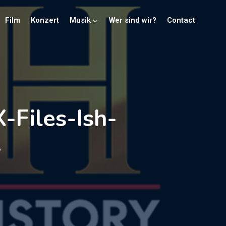
Film
Konzert
Musik
Wer sind wir?
Contact
-Files-Ish-
w