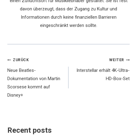
einen Zufluchtsort für Musikliebhaber gestaltet. Sie ist fest
davon überzeugt, dass der Zugang zu Kultur und
Informationen durch keine finanziellen Barrieren
eingeschränkt werden sollte.
Beitragsnavigation
ZURÜCK
WEITER
Neue Beatles-
Interstellar erhält 4K-Ultra-
Dokumentation von Martin
HD-Box-Set
Scorsese kommt auf
Disney+
Recent posts