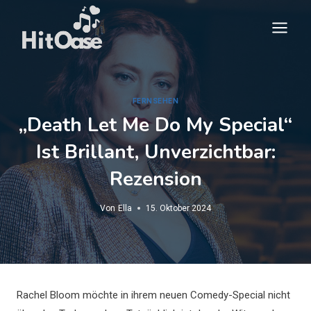
Zum
Inhalt
springen
FERNSEHEN
„Death Let Me Do My Special“
Ist Brillant, Unverzichtbar:
Rezension
Von
Ella
15. Oktober 2024
Rachel Bloom möchte in ihrem neuen Comedy-Special nicht