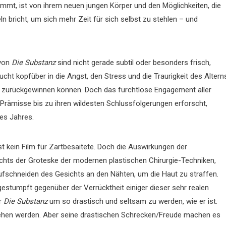
immt, ist von ihrem neuen jungen Körper und den Möglichkeiten, die
eln bricht, um sich mehr Zeit für sich selbst zu stehlen – und
von
Die Substanz
sind nicht gerade subtil oder besonders frisch,
cht kopfüber in die Angst, den Stress und die Traurigkeit des Altern
der zurückgewinnen können. Doch das furchtlose Engagement aller
e Prämisse bis zu ihren wildesten Schlussfolgerungen erforscht,
es Jahres.
st kein Film für Zartbesaitete. Doch die Auswirkungen der
ichts der Groteske der modernen plastischen Chirurgie-Techniken,
Aufschneiden des Gesichts an den Nähten, um die Haut zu straffen.
gestumpft gegenüber der Verrücktheit einiger dieser sehr realen
ür
Die Substanz
um so drastisch und seltsam zu werden, wie er ist.
 ansehen werden. Aber seine drastischen Schrecken/Freude machen es