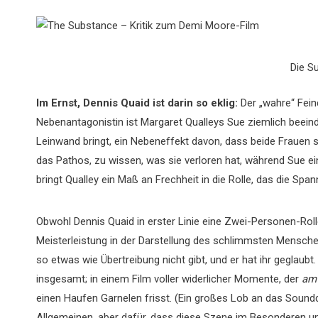
Die S
Im Ernst, Dennis Quaid ist darin so eklig:
Der „wahre“ Fei
Nebenantagonistin ist Margaret Qualleys Sue ziemlich beeindr
Leinwand bringt, ein Nebeneffekt davon, dass beide Frauen s
das Pathos, zu wissen, was sie verloren hat, während Sue ein
bringt Qualley ein Maß an Frechheit in die Rolle, das die Spa
Obwohl Dennis Quaid in erster Linie eine Zwei-Personen-Rolle
Meisterleistung in der Darstellung des schlimmsten Menschen
so etwas wie Übertreibung nicht gibt, und er hat ihr geglaub
insgesamt; in einem Film voller widerlicher Momente, der
am
einen Haufen Garnelen frisst. (Ein großes Lob an das Soun
Allgemeinen, aber dafür, dass diese Szene im Besonderen un