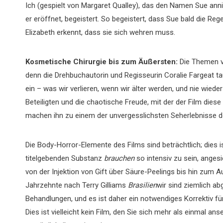
Ich (gespielt von Margaret Qualley), das den Namen Sue ann
er eröffnet, begeistert. So begeistert, dass Sue bald die Reg
Elizabeth erkennt, dass sie sich wehren muss.
Kosmetische Chirurgie bis zum Äußersten:
Die Themen 
denn die Drehbuchautorin und Regisseurin Coralie Fargeat tau
ein – was wir verlieren, wenn wir älter werden, und nie wie
Beteiligten und die chaotische Freude, mit der der Film dies
machen ihn zu einem der unvergesslichsten Seherlebnisse d
Die Body-Horror-Elemente des Films sind beträchtlich; dies i
titelgebenden Substanz
brauchen
so intensiv zu sein, anges
von der Injektion von Gift über Säure-Peelings bis hin zum 
Jahrzehnte nach Terry Gilliams
Brasilien
wir sind ziemlich ab
Behandlungen, und es ist daher ein notwendiges Korrektiv f
Dies ist vielleicht kein Film, den Sie sich mehr als einmal