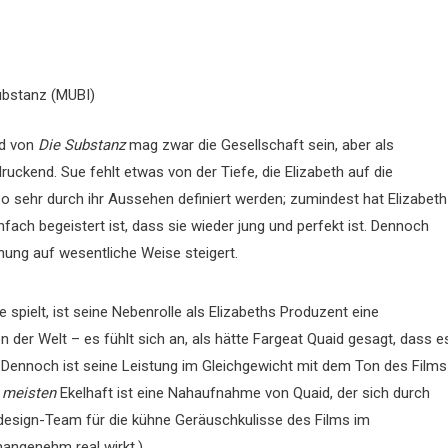
ubstanz (MUBI)
nd von
Die Substanz
mag zwar die Gesellschaft sein, aber als
uckend. Sue fehlt etwas von der Tiefe, die Elizabeth auf die
o sehr durch ihr Aussehen definiert werden; zumindest hat Elizabeth
fach begeistert ist, dass sie wieder jung und perfekt ist. Dennoch
nnung auf wesentliche Weise steigert.
 spielt, ist seine Nebenrolle als Elizabeths Produzent eine
 der Welt – es fühlt sich an, als hätte Fargeat Quaid gesagt, dass e
t. Dennoch ist seine Leistung im Gleichgewicht mit dem Ton des Films
 meisten
Ekelhaft ist eine Nahaufnahme von Quaid, der sich durch
ddesign-Team für die kühne Geräuschkulisse des Films im
angenehm real wirkt.)