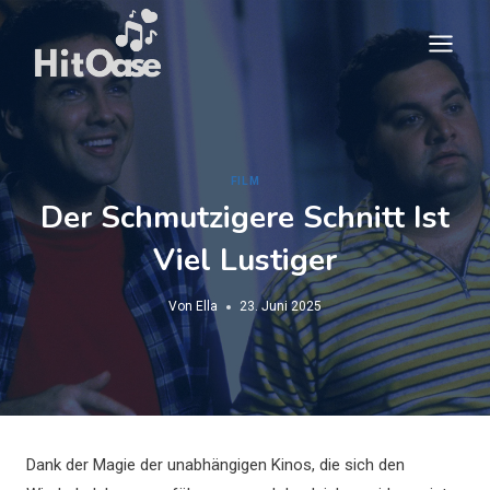
Zum
Inhalt
springen
FILM
Der Schmutzigere Schnitt Ist
Viel Lustiger
Von
Ella
23. Juni 2025
Dank der Magie der unabhängigen Kinos, die sich den