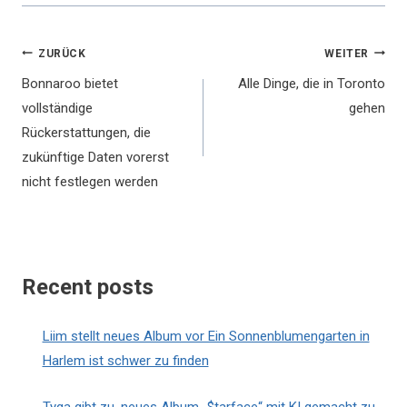
Beitragsnavigation
ZURÜCK
WEITER
Bonnaroo bietet
Alle Dinge, die in Toronto
vollständige
gehen
Rückerstattungen, die
zukünftige Daten vorerst
nicht festlegen werden
Recent posts
Liim stellt neues Album vor Ein Sonnenblumengarten in
Harlem ist schwer zu finden
Tyga gibt zu, neues Album „$tarface“ mit KI gemacht zu