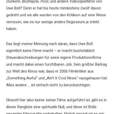
Dunkeln
,
BlutRayne
,
Post,
und andere Videospielfilme von
Uwe Boll? Denn er hat bis heute mindestens zwölf davon
gedreht und sie alle werden von den Kritikern auf eine Weise
verrissen, wie es nur wenige andere Regisseure je erlebt
haben.
Das liegt meiner Meinung nach daran, dass Uwe Boll
eigentlich keine Filme macht – er macht buchstäblich
Steuerabschreibungen für seine eigene Produktionsfirma
und macht dabei einen furchtbaren Job. Sein größter Beitrag
zur Welt des Kinos war, dass er 2006 Filmkritiker aus
„Something Awful“ und „Ain’t It Cool News“ rausgehauen hat.
Alles andere … ist einfach nicht zu berücksichtigen.
Obwohl hier also keiner seiner Filme aufgeführt ist, gibt es in
dieser Rangliste eine spirituelle Null, und diese ist Bolls
gesamter Filmografie vorbehalten. Ehrlich gesagt ist es mir