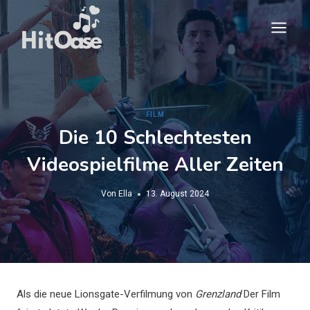
Zum
Inhalt
springen
FILM
Die 10 Schlechtesten
Videospielfilme Aller Zeiten
Von
Ella
13. August 2024
Als die neue Lionsgate-Verfilmung von
Grenzland
Der Film