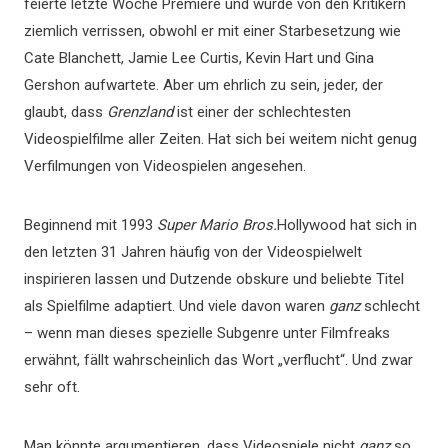
feierte letzte Woche Premiere und wurde von den Kritikern
ziemlich verrissen, obwohl er mit einer Starbesetzung wie
Cate Blanchett, Jamie Lee Curtis, Kevin Hart und Gina
Gershon aufwartete. Aber um ehrlich zu sein, jeder, der
glaubt, dass
Grenzland
ist einer der schlechtesten
Videospielfilme aller Zeiten. Hat sich bei weitem nicht genug
Verfilmungen von Videospielen angesehen.
Beginnend mit 1993
Super Mario Bros.
Hollywood hat sich in
den letzten 31 Jahren häufig von der Videospielwelt
inspirieren lassen und Dutzende obskure und beliebte Titel
als Spielfilme adaptiert. Und viele davon waren
ganz
schlecht
– wenn man dieses spezielle Subgenre unter Filmfreaks
erwähnt, fällt wahrscheinlich das Wort „verflucht“. Und zwar
sehr oft.
Man könnte argumentieren, dass Videospiele nicht
ganz
so