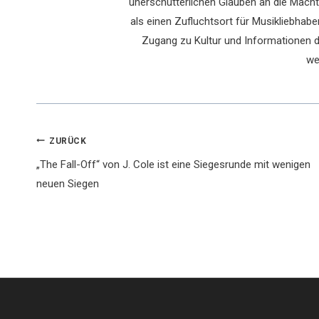
unerschütterlichen Glauben an die Macht 
als einen Zufluchtsort für Musikliebhaber
Zugang zu Kultur und Informationen du
we
Beitragsnavigation
ZURÜCK
„The Fall-Off“ von J. Cole ist eine Siegesrunde mit wenigen
neuen Siegen